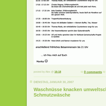
posted by Alex @
16:18
0 comments
DIENSTAG, JANUAR 30, 2007
Waschnüsse knacken umweltsc
Schmutzwäsche