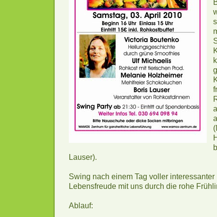
B
w
s
m
k
f
R
a
a
(
H
b
Lauser).
Swing nach einem Tag voller interessanter
Lebensfreude mit uns durch die rohe Frühl
Ablauf: