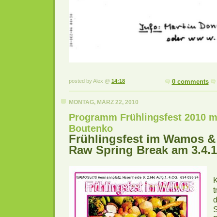
posted by Alex @
14:18
0 comments
MONTAG, MÄRZ 22, 2010
Programm Frühlingsfest 2010 mi
Boutenko
Frühlingsfest im Wamos 
Raw Spring Break am 3.4.
t
d
S